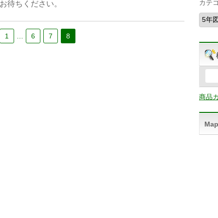
カテ
くお待ちください。
1
…
6
7
8
商品
Ma