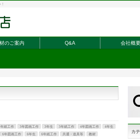
い！
材のご案内
Q&A
会社概
2年紙工作
3年図画工作
3年生
3年紙工作
4年図画工作
4年生
カテ
6年図画工作
6年生
6年紙工作
共通・道具等
教材