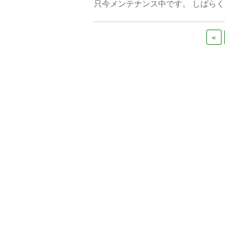
只今メンテナンス中です。 しばら
«