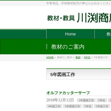
学童用品、学校教材販売の事ならお任せくださ
Home
教
教材のご案内
HOME
»
教材のご案内
»
教材
»
5年生
»
5年図画工作
5年図画工作
オルファカッターサーフ
2018年12月12日
2年図画工作
2年生
4年紙工作
5年図画工作
5年生
5年紙工作