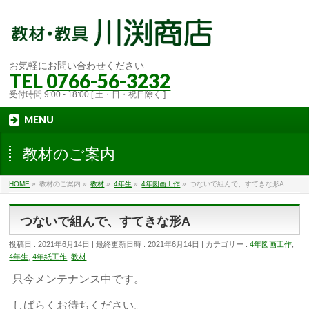
お気軽にお問い合わせください
TEL
0766-56-3232
受付時間 9:00 - 18:00 [ 土・日・祝日除く ]
MENU
教材のご案内
HOME
»
教材のご案内
»
教材
»
4年生
»
4年図画工作
»
つないで組んで、すてきな形A
つないで組んで、すてきな形A
投稿日 : 2021年6月14日
最終更新日時 : 2021年6月14日
カテゴリー :
4年図画工作
,
4年生
,
4年紙工作
,
教材
只今メンテナンス中です。
しばらくお待ちください。