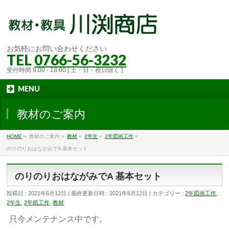
お気軽にお問い合わせください
TEL
0766-56-3232
受付時間 9:00 - 18:00 [ 土・日・祝日除く ]
MENU
教材のご案内
HOME
»
教材のご案内
»
教材
»
2年生
»
2年図画工作
»
のりのりおはながみでA 基本セット
のりのりおはながみでA 基本セット
投稿日 : 2021年6月12日
最終更新日時 : 2021年6月12日
カテゴリー :
2年図画工作
,
2年生
,
2年紙工作
,
教材
只今メンテナンス中です。