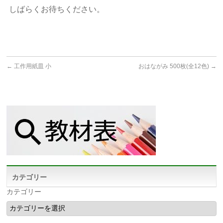
しばらくお待ちください。
←
工作用紙皿 小
おはながみ 500枚(全12色)
→
カテゴリー
カテゴリー