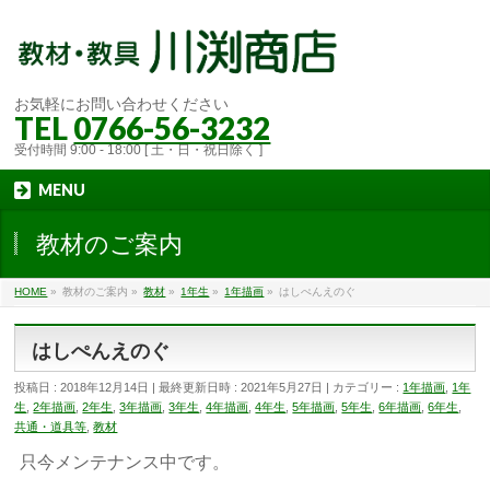
お気軽にお問い合わせください
TEL
0766-56-3232
受付時間 9:00 - 18:00 [ 土・日・祝日除く ]
MENU
教材のご案内
HOME
»
教材のご案内
»
教材
»
1年生
»
1年描画
»
はしぺんえのぐ
はしぺんえのぐ
投稿日 : 2018年12月14日
最終更新日時 : 2021年5月27日
カテゴリー :
1年描画
,
1年
生
,
2年描画
,
2年生
,
3年描画
,
3年生
,
4年描画
,
4年生
,
5年描画
,
5年生
,
6年描画
,
6年生
,
共通・道具等
,
教材
只今メンテナンス中です。