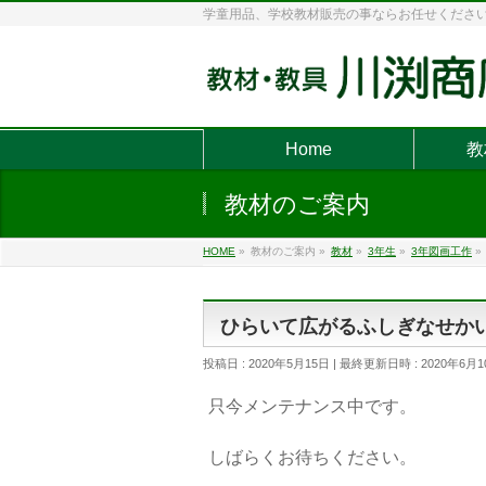
学童用品、学校教材販売の事ならお任せくださ
Home
教
教材のご案内
HOME
»
教材のご案内
»
教材
»
3年生
»
3年図画工作
»
ひらいて広がるふしぎなせか
投稿日 : 2020年5月15日
最終更新日時 : 2020年6月1
只今メンテナンス中です。
しばらくお待ちください。