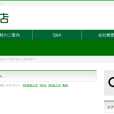
い！
材のご案内
Q&A
会社概
ひらいて広がるふしぎなせかい
い
0日
カテゴリー :
3年図画工作
,
3年生
,
3年紙工作
,
教材
カテ