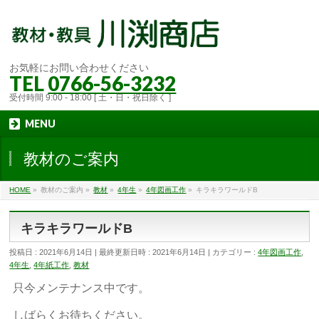
お気軽にお問い合わせください
TEL
0766-56-3232
受付時間 9:00 - 18:00 [ 土・日・祝日除く ]
MENU
教材のご案内
HOME
»
教材のご案内
»
教材
»
4年生
»
4年図画工作
»
キラキラワールドB
キラキラワールドB
投稿日 : 2021年6月14日
最終更新日時 : 2021年6月14日
カテゴリー :
4年図画工作
,
4年生
,
4年紙工作
,
教材
只今メンテナンス中です。
しばらくお待ちください。