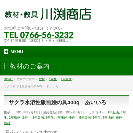
お気軽にお問い合わせください
TEL
0766-56-3232
受付時間 9:00 - 18:00 [ 土・日・祝日除く ]
MENU
教材のご案内
HOME
»
教材のご案内
»
教材
»
1年生
»
1年版画
»
サクラ水溶性版画絵の具400g あいいろ
サクラ水溶性版画絵の具400g あいいろ
投稿日 : 2018年12月12日
最終更新日時 : 2019年6月1日
カテゴリー :
1年版画
,
1年
生
,
2年版画
,
2年生
,
3年版画
,
3年生
,
4年版画
,
4年生
,
5年版画
,
5年生
,
6年版画
,
6年生
,
教材
只今メンテナンス中です。