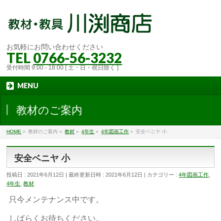
お気軽にお問い合わせください
TEL
0766-56-3232
受付時間 9:00 - 18:00 [ 土・日・祝日除く ]
MENU
教材のご案内
HOME
»
教材のご案内
»
教材
»
4年生
»
4年図画工作
»
安全ベニヤ 小
安全ベニヤ 小
投稿日 : 2021年6月12日
最終更新日時 : 2021年6月12日
カテゴリー :
4年図画工作
,
4年生
,
教材
只今メンテナンス中です。
しばらくお待ちください。