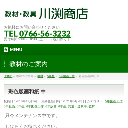
お気軽にお問い合わせください
TEL
0766-56-3232
受付時間 9:00 - 18:00 [ 土・日・祝日除く ]
MENU
教材のご案内
HOME
»
教材のご案内
»
教材
»
5年生
»
5年図画工作
»
彩色版画和紙 中
彩色版画和紙 中
投稿日 : 2018年12月14日
最終更新日時 : 2021年5月28日
カテゴリー :
5年図画工作
,
5年版画
,
5年生
,
6年図画工作
,
6年版画
,
6年生
,
共通・道具等
,
教材
只今メンテナンス中です。
しばらくお待ちください。