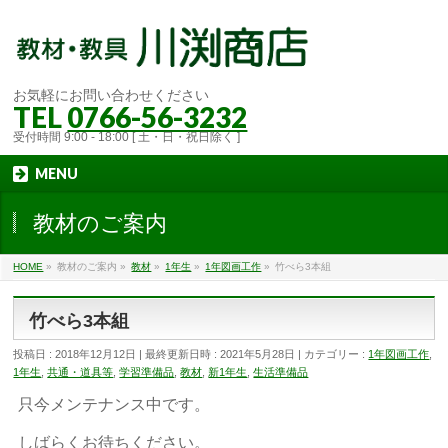
お気軽にお問い合わせください
TEL
0766-56-3232
受付時間 9:00 - 18:00 [ 土・日・祝日除く ]
MENU
教材のご案内
HOME
»
教材のご案内
»
教材
»
1年生
»
1年図画工作
»
竹べら3本組
竹べら3本組
投稿日 : 2018年12月12日
最終更新日時 : 2021年5月28日
カテゴリー :
1年図画工作
,
1年生
,
共通・道具等
,
学習準備品
,
教材
,
新1年生
,
生活準備品
只今メンテナンス中です。
しばらくお待ちください。