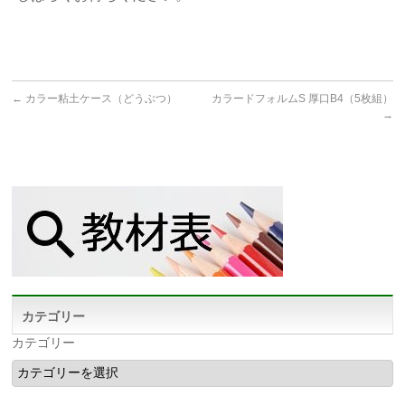
←
カラー粘土ケース（どうぶつ）
カラードフォルムS 厚口B4（5枚組）
→
カテゴリー
カテゴリー