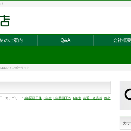
い！
材のご案内
Q&A
会社概
LEDレインボーライト
5日
カテゴリー :
3年図画工作
,
3年生
,
6年図画工作
,
6年生
,
共通・道具等
,
教材
カテ