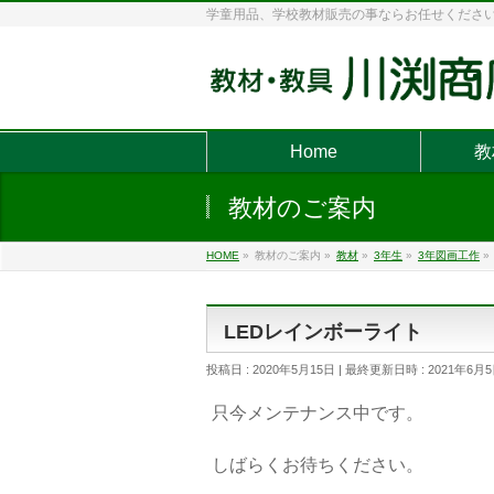
学童用品、学校教材販売の事ならお任せくださ
Home
教
教材のご案内
HOME
»
教材のご案内
»
教材
»
3年生
»
3年図画工作
»
LEDレインボーライト
投稿日 : 2020年5月15日
最終更新日時 : 2021年6月
只今メンテナンス中です。
しばらくお待ちください。