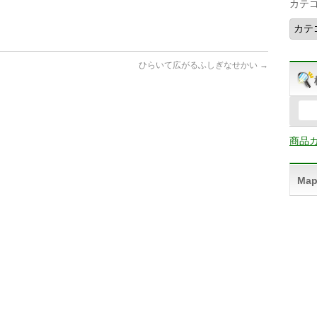
カテ
ひらいて広がるふしぎなせかい
→
商品
Ma